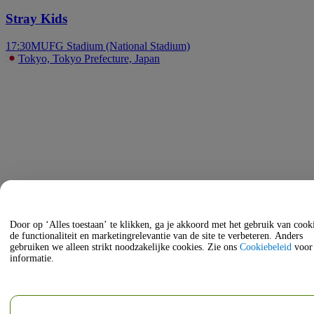
Stray Kids
17:30
MUFG Stadium (National Stadium)
Tokyo, Tokyo Prefecture, Japan
Door op ‘Alles toestaan’ te klikken, ga je akkoord met het gebruik van coo
de functionaliteit en marketingrelevantie van de site te verbeteren. Anders
gebruiken we alleen strikt noodzakelijke cookies. Zie ons
Cookiebeleid
voor
informatie.