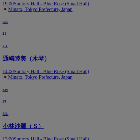
19:00
Suntory Hall - Blue Rose (Small Hall)
Minato, Tokyo Prefecture, Japan
nov
21
za.
通崎睦美（木琴）
14:00
Suntory Hall - Blue Rose (Small Hall)
Minato, Tokyo Prefecture, Japan
nov
29
zo.
小林沙羅（Ｓ）
13:00
Suntory Hall - Blue Rose (Small Hall)