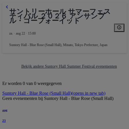
サントリーホール サマーフェス
ティバル ２０２６ アンサンブ
ル・ゴーフォーイット
za. · aug 22 · 15:00
Suntory Hall - Blue Rose (Small Hall)
,
Minato, Tokyo Prefecture, Japan
Bekijk andere Suntory Hall Summer Festival evenementen
Er worden 0 van 0 weergegeven
Suntory Hall - Blue Rose (Small Hall)
(opens in new tab)
Geen evenementen bij Suntory Hall - Blue Rose (Small Hall)
aug
23