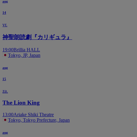
aug
14
vr.
神聖朗読劇『カリギュラ』
19:00
Brillia HALL
Tokyo, JP, Japan
aug
15
za.
The Lion King
13:00
Ariake Shiki Theatre
Tokyo, Tokyo Prefecture, Japan
aug