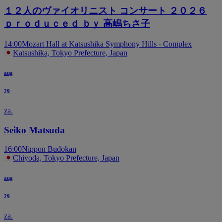
１２人のヴァイオリニスト コンサート ２０２６
ｐｒｏｄｕｃｅｄ ｂｙ 高嶋ちさ子
14:00
Mozart Hall at Katsushika Symphony Hills - Complex
Katsushika, Tokyo Prefecture, Japan
aug
29
za.
Seiko Matsuda
16:00
Nippon Budokan
Chiyoda, Tokyo Prefecture, Japan
aug
29
za.