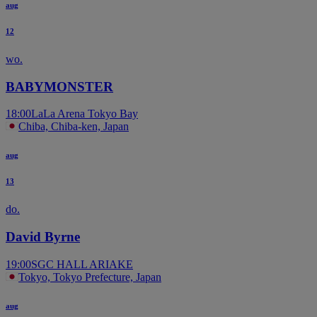
aug
12
wo.
BABYMONSTER
18:00
LaLa Arena Tokyo Bay
Chiba, Chiba-ken, Japan
aug
13
do.
David Byrne
19:00
SGC HALL ARIAKE
Tokyo, Tokyo Prefecture, Japan
aug