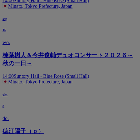
14:00
Suntory Hall - Blue Rose (Small Hall)
Minato, Tokyo Prefecture, Japan
sep
16
wo.
榛葉樹人＆今井俊輔デュオコンサート２０２６～
秋の一日～
14:00
Suntory Hall - Blue Rose (Small Hall)
Minato, Tokyo Prefecture, Japan
okt
8
do.
徳江陽子（ｐ）