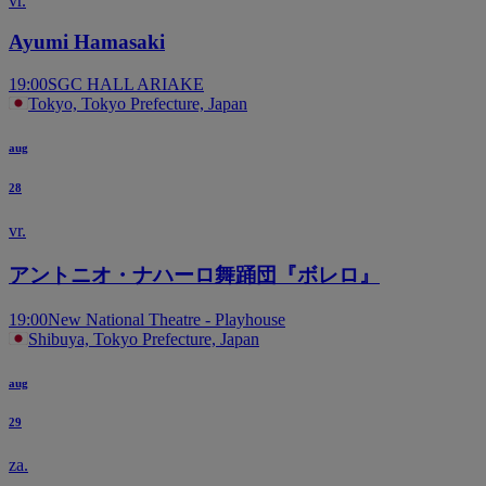
vr.
Ayumi Hamasaki
19:00
SGC HALL ARIAKE
Tokyo, Tokyo Prefecture, Japan
aug
28
vr.
アントニオ・ナハーロ舞踊団『ボレロ』
19:00
New National Theatre - Playhouse
Shibuya, Tokyo Prefecture, Japan
aug
29
za.