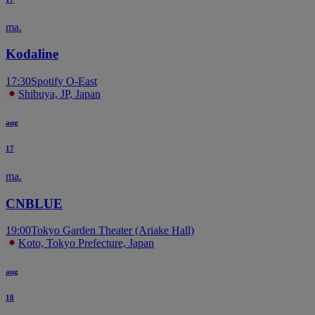
ma.
Kodaline
17:30
Spotify O-East
Shibuya, JP, Japan
aug
17
ma.
CNBLUE
19:00
Tokyo Garden Theater (Ariake Hall)
Koto, Tokyo Prefecture, Japan
aug
18