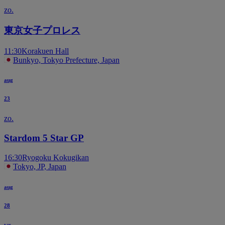
zo.
東京女子プロレス
11:30
Korakuen Hall
Bunkyo, Tokyo Prefecture, Japan
aug
23
zo.
Stardom 5 Star GP
16:30
Ryogoku Kokugikan
Tokyo, JP, Japan
aug
28