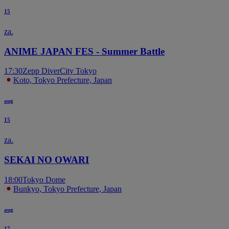
15
za.
ANIME JAPAN FES - Summer Battle
17:30
Zepp DiverCity Tokyo
Koto, Tokyo Prefecture, Japan
aug
15
za.
SEKAI NO OWARI
18:00
Tokyo Dome
Bunkyo, Tokyo Prefecture, Japan
aug
17