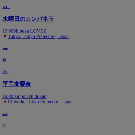
wo.
水曜日のカンパネラ
19:00
Shibuya LOVEZ
Tokyo, Tokyo Prefecture, Japan
aug
20
do.
平手友梨奈
19:00
Nippon Budokan
Chiyoda, Tokyo Prefecture, Japan
aug
21