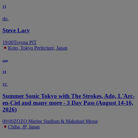
13
do.
Steve Lacy
19:00
Toyosu PIT
Koto, Tokyo Prefecture, Japan
aug
14
vr.
Summer Sonic Tokyo with The Strokes, Ado, L'Arc-
en-Ciel and many more - 3 Day Pass (August 14-16,
2026)
09:00
ZOZO Marine Stadium & Makuhari Messe
Chiba, JP, Japan