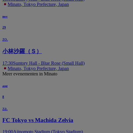
Minato, Tokyo Prefecture, Japan
nov
29
zo.
小林沙羅（Ｓ）
17:30
Suntory Hall - Blue Rose (Small Hall)
Minato, Tokyo Prefecture, Japan
Meer evenementen in Minato
aug
8
za.
FC Tokyo vs Machida Zelvia
19:00
Ajinomoto Stadium (Tokyo Stadium)