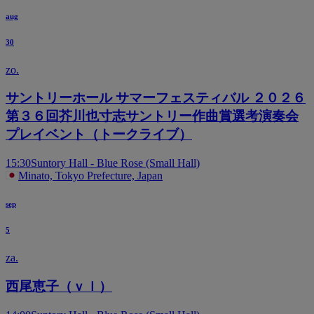
aug
30
zo.
サントリーホール サマーフェスティバル ２０２６
第３６回芥川也寸志サントリー作曲賞選考演奏会
プレイベント（トークライブ）
15:30
Suntory Hall - Blue Rose (Small Hall)
Minato, Tokyo Prefecture, Japan
sep
5
za.
西尾恵子（ｖｌ）