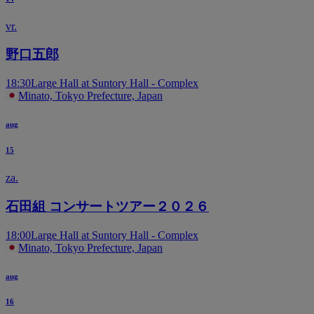
vr.
野口五郎
18:30
Large Hall at Suntory Hall - Complex
Minato, Tokyo Prefecture, Japan
aug
15
za.
石田組 コンサートツアー２０２６
18:00
Large Hall at Suntory Hall - Complex
Minato, Tokyo Prefecture, Japan
aug
16