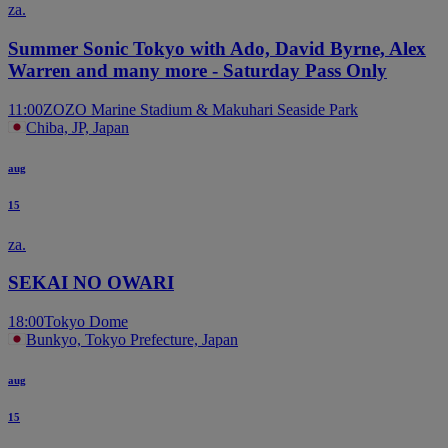
za.
Summer Sonic Tokyo with Ado, David Byrne, Alex
Warren and many more - Saturday Pass Only
11:00
ZOZO Marine Stadium & Makuhari Seaside Park
Chiba, JP, Japan
aug
15
za.
SEKAI NO OWARI
18:00
Tokyo Dome
Bunkyo, Tokyo Prefecture, Japan
aug
15