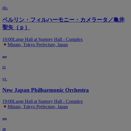
do.
ベルリン・フィルハーモニー・カメラータ／亀井
聖矢（ｐ）
19:00
Large Hall at Suntory Hall - Complex
Minato, Tokyo Prefecture, Japan
sep
25
vr.
New Japan Philharmonic Orchestra
19:00
Large Hall at Suntory Hall - Complex
Minato, Tokyo Prefecture, Japan
sep
30