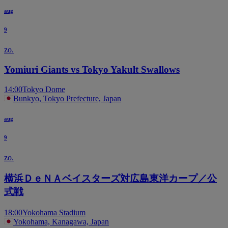
aug
9
zo.
Yomiuri Giants vs Tokyo Yakult Swallows
14:00
Tokyo Dome
Bunkyo, Tokyo Prefecture, Japan
aug
9
zo.
横浜ＤｅＮＡベイスターズ対広島東洋カープ／公
式戦
18:00
Yokohama Stadium
Yokohama, Kanagawa, Japan