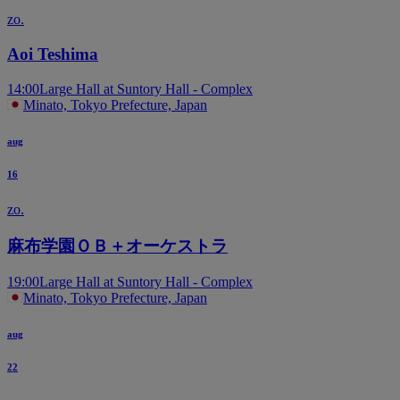
zo.
Aoi Teshima
14:00
Large Hall at Suntory Hall - Complex
Minato, Tokyo Prefecture, Japan
aug
16
zo.
麻布学園ＯＢ＋オーケストラ
19:00
Large Hall at Suntory Hall - Complex
Minato, Tokyo Prefecture, Japan
aug
22