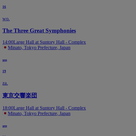
16
wo.
The Three Great Symphonies
14:00
Large Hall at Suntory Hall - Complex
Minato, Tokyo Prefecture, Japan
sep
19
za.
東京交響楽団
18:00
Large Hall at Suntory Hall - Complex
Minato, Tokyo Prefecture, Japan
sep