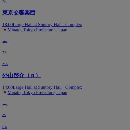
za.
東京交響楽団
18:00
Large Hall at Suntory Hall - Complex
Minato, Tokyo Prefecture, Japan
aug
23
zo.
外山啓介（ｐ）
14:00
Large Hall at Suntory Hall - Complex
Minato, Tokyo Prefecture, Japan
aug
25
di.