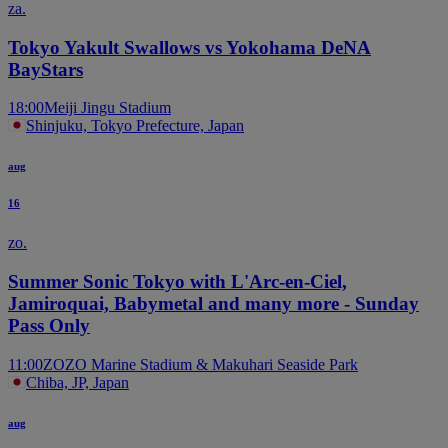
za.
Tokyo Yakult Swallows vs Yokohama DeNA
BayStars
18:00
Meiji Jingu Stadium
Shinjuku, Tokyo Prefecture, Japan
aug
16
zo.
Summer Sonic Tokyo with L'Arc-en-Ciel,
Jamiroquai, Babymetal and many more - Sunday
Pass Only
11:00
ZOZO Marine Stadium & Makuhari Seaside Park
Chiba, JP, Japan
aug