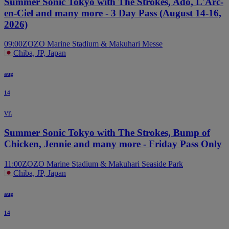
Summer Sonic Tokyo with The Strokes, Ado, L'Arc-
en-Ciel and many more - 3 Day Pass (August 14-16,
2026)
09:00
ZOZO Marine Stadium & Makuhari Messe
Chiba, JP, Japan
aug
14
vr.
Summer Sonic Tokyo with The Strokes, Bump of
Chicken, Jennie and many more - Friday Pass Only
11:00
ZOZO Marine Stadium & Makuhari Seaside Park
Chiba, JP, Japan
aug
14