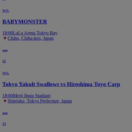
wo.
BABYMONSTER
18:00
LaLa Arena Tokyo Bay
Chiba, Chiba-ken, Japan
aug
12
wo.
Tokyo Yakult Swallows vs Hiroshima Toyo Carp
18:00
Meiji Jingu Stadium
Shinjuku, Tokyo Prefecture, Japan
aug
13