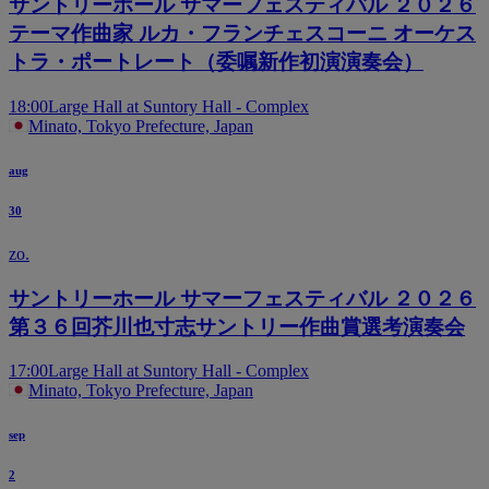
サントリーホール サマーフェスティバル ２０２６
テーマ作曲家 ルカ・フランチェスコーニ オーケス
トラ・ポートレート（委嘱新作初演演奏会）
18:00
Large Hall at Suntory Hall - Complex
Minato, Tokyo Prefecture, Japan
aug
30
zo.
サントリーホール サマーフェスティバル ２０２６
第３６回芥川也寸志サントリー作曲賞選考演奏会
17:00
Large Hall at Suntory Hall - Complex
Minato, Tokyo Prefecture, Japan
sep
2