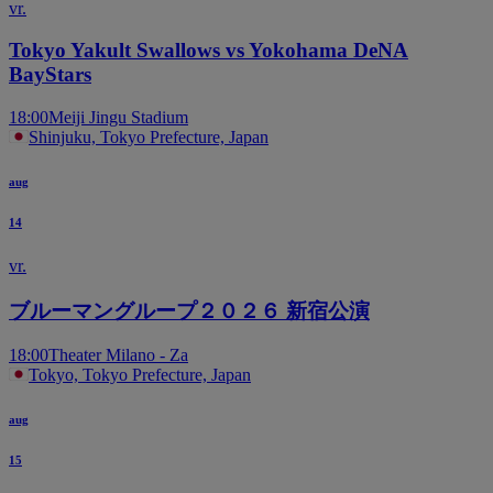
vr.
Tokyo Yakult Swallows vs Yokohama DeNA
BayStars
18:00
Meiji Jingu Stadium
Shinjuku, Tokyo Prefecture, Japan
aug
14
vr.
ブルーマングループ２０２６ 新宿公演
18:00
Theater Milano - Za
Tokyo, Tokyo Prefecture, Japan
aug
15