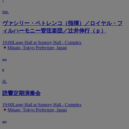
7
ma.
ヴァシリー・ペトレンコ（指揮）／ロイヤル・フ
ィルハーモニー管弦楽団／辻井伸行（ｐ）
19:00
Large Hall at Suntory Hall - Complex
Minato, Tokyo Prefecture, Japan
sep
8
di.
読響定期演奏会
19:00
Large Hall at Suntory Hall - Complex
Minato, Tokyo Prefecture, Japan
sep