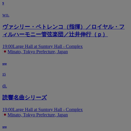
9
wo.
ヴァシリー・ペトレンコ（指揮）／ロイヤル・フ
ィルハーモニー管弦楽団／辻井伸行（ｐ）
19:00
Large Hall at Suntory Hall - Complex
Minato, Tokyo Prefecture, Japan
sep
15
di.
読響名曲シリーズ
19:00
Large Hall at Suntory Hall - Complex
Minato, Tokyo Prefecture, Japan
sep