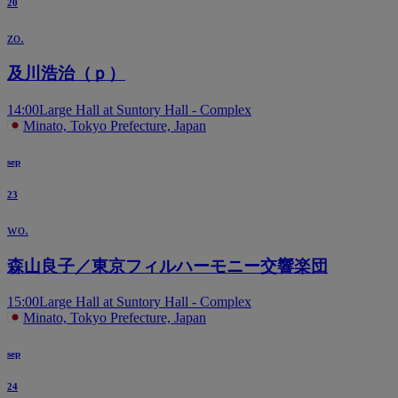
20
zo.
及川浩治（ｐ）
14:00
Large Hall at Suntory Hall - Complex
Minato, Tokyo Prefecture, Japan
sep
23
wo.
森山良子／東京フィルハーモニー交響楽団
15:00
Large Hall at Suntory Hall - Complex
Minato, Tokyo Prefecture, Japan
sep
24