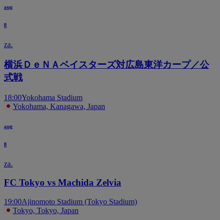
aug
8
za.
横浜ＤｅＮＡベイスターズ対広島東洋カープ／公
式戦
18:00
Yokohama Stadium
Yokohama, Kanagawa, Japan
aug
8
za.
FC Tokyo vs Machida Zelvia
19:00
Ajinomoto Stadium (Tokyo Stadium)
Tokyo, Tokyo, Japan