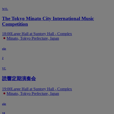
wo.
The Tokyo Minato City International Music
Competition
18:00
Large Hall at Suntory Hall - Complex
Minato, Tokyo Prefecture, Japan
okt
2
vr.
読響定期演奏会
19:00
Large Hall at Suntory Hall - Complex
Minato, Tokyo Prefecture, Japan
okt
10