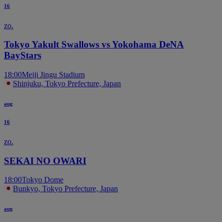
16
zo.
Tokyo Yakult Swallows vs Yokohama DeNA
BayStars
18:00
Meiji Jingu Stadium
Shinjuku, Tokyo Prefecture, Japan
aug
16
zo.
SEKAI NO OWARI
18:00
Tokyo Dome
Bunkyo, Tokyo Prefecture, Japan
aug