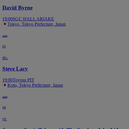
David Byrne
19:00
SGC HALL ARIAKE
Tokyo, Tokyo Prefecture, Japan
aug
13
do.
Steve Lacy
19:00
Toyosu PIT
Koto, Tokyo Prefecture, Japan
aug
14
vr.