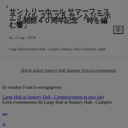
サントリーホール サマーフェス
ティバル ２０２６ サントリーホ
ール開館４０周年記念 「時を編
む響」
do., 27 aug. • 18:30
Large Hall at Suntory Hall - Complex
,
Minato, Tokyo Prefecture, Japan
Bekijk andere Suntory Hall Summer Festival evenementen
Block L
Er worden 0 van 0 weergegeven
Large Hall at Suntory Hall - Complex
(opens in new tab)
Geen evenementen bij Large Hall at Suntory Hall - Complex
aug
11