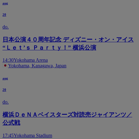
aug
20
do.
日本公演４０周年記念 ディズニー・オン・アイス
“Ｌｅｔ’ｓ Ｐａｒｔｙ！” 横浜公演
14:30
Yokohama Arena
Yokohama, Kanagawa, Japan
aug
20
do.
横浜ＤｅＮＡベイスターズ対読売ジャイアンツ／
公式戦
17:45
Yokohama Stadium