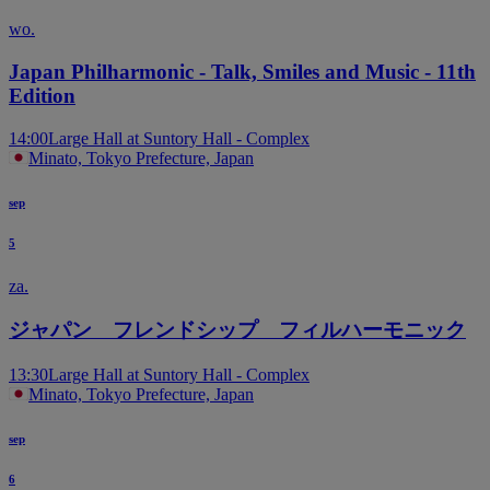
wo.
Japan Philharmonic - Talk, Smiles and Music - 11th
Edition
14:00
Large Hall at Suntory Hall - Complex
Minato, Tokyo Prefecture, Japan
sep
5
za.
ジャパン フレンドシップ フィルハーモニック
13:30
Large Hall at Suntory Hall - Complex
Minato, Tokyo Prefecture, Japan
sep
6