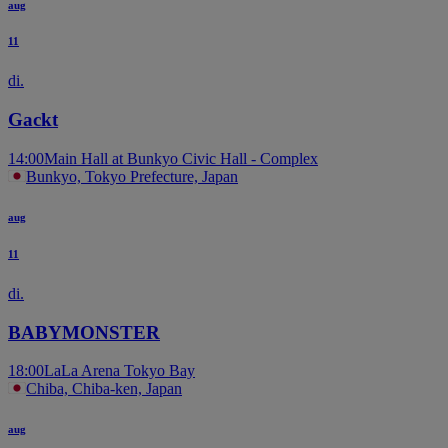
aug
11
di.
Gackt
14:00
Main Hall at Bunkyo Civic Hall - Complex
Bunkyo, Tokyo Prefecture, Japan
aug
11
di.
BABYMONSTER
18:00
LaLa Arena Tokyo Bay
Chiba, Chiba-ken, Japan
aug