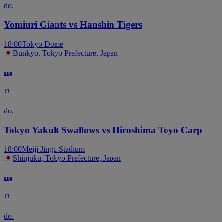
do.
Yomiuri Giants vs Hanshin Tigers
18:00
Tokyo Dome
Bunkyo, Tokyo Prefecture, Japan
aug
13
do.
Tokyo Yakult Swallows vs Hiroshima Toyo Carp
18:00
Meiji Jingu Stadium
Shinjuku, Tokyo Prefecture, Japan
aug
13
do.