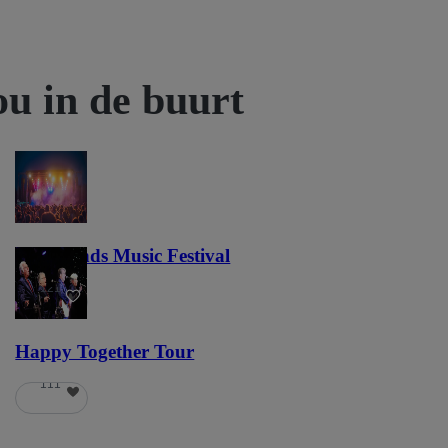
ou in de buurt
Lost Lands Music Festival
121
Happy Together Tour
111