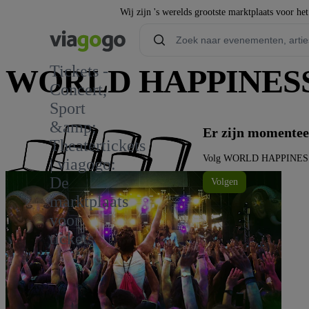
Wij zijn 's werelds grootste marktplaats voor he
Tickets -
WORLD HAPPINESS 
Concert,
Sport
&amp;
Er zijn moment
Theatertickets
Volg WORLD HAPPINESS op
| viagogo:
De
Volgen
marktplaats
voor
tickets