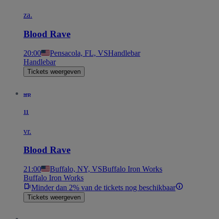
za.
Blood Rave
20:00
Pensacola, FL, VS
Handlebar
Handlebar
Tickets weergeven
sep
11
vr.
Blood Rave
21:00
Buffalo, NY, VS
Buffalo Iron Works
Buffalo Iron Works
Minder dan 2% van de tickets nog beschikbaar
Tickets weergeven