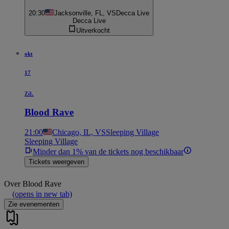
20:30
Jacksonville, FL, VS
Decca Live
Decca Live
Uitverkocht
okt
17
za.
Blood Rave
21:00
Chicago, IL, VS
Sleeping Village
Sleeping Village
Minder dan 1% van de tickets nog beschikbaar
Tickets weergeven
Over
Blood Rave
(opens in new tab)
Zie evenementen