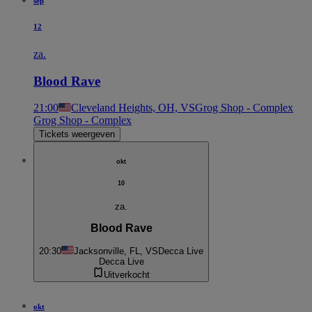
sep
12
za.
Blood Rave
21:00
Cleveland Heights, OH, VS
Grog Shop - Complex
Grog Shop - Complex
Tickets weergeven
okt
10
za.
Blood Rave
20:30
Jacksonville, FL, VS
Decca Live
Decca Live
Uitverkocht
okt