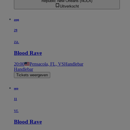
Republic New Orleans (NOLA)
Uitverkocht
aug
29
za.
Blood Rave
20:00
Pensacola, FL, VS
Handlebar
Handlebar
Tickets weergeven
sep
11
vr.
Blood Rave