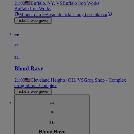
21:00
Buffalo, NY, VS
Buffalo Iron Works
Buffalo Iron Works
Minder dan 2% van de tickets nog beschikbaar
Tickets weergeven
sep
12
za.
Blood Rave
21:00
Cleveland Heights, OH, VS
Grog Shop - Complex
Grog Shop - Complex
Tickets weergeven
okt
10
za.
Blood Rave