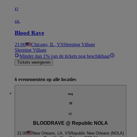
17
za.
Blood Rave
21:00
Chicago, IL, VS
Sleeping Village
Sleeping Village
Minder dan 1% van de tickets nog beschikbaar
Tickets weergeven
6 evenementen op alle locaties
aug
28
vr.
BLOODRAVE @ Republic NOLA
21:00
New Orleans, LA, VS
Republic New Orleans (NOLA)