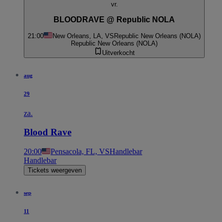
vr.
BLOODRAVE @ Republic NOLA
21:00
New Orleans, LA, VS
Republic New Orleans (NOLA)
Republic New Orleans (NOLA)
Uitverkocht
aug
29
za.
Blood Rave
20:00
Pensacola, FL, VS
Handlebar
Handlebar
Tickets weergeven
sep
11