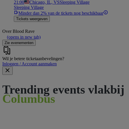
21:00
Chicago, IL, VS
Sleeping Village
Sleeping Village
Minder dan 2% van de tickets nog beschikbaar
Tickets weergeven
Over
Blood Rave
(opens in new tab)
Zie evenementen
Wil je betere ticketaanbevelingen?
Inloggen / Account aanmaken
Trending events vlakbij
Columbus