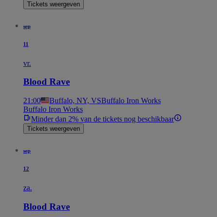
Tickets weergeven
sep
11
vr.
Blood Rave
21:00
Buffalo, NY, VS
Buffalo Iron Works
Buffalo Iron Works
Minder dan 2% van de tickets nog beschikbaar
Tickets weergeven
sep
12
za.
Blood Rave