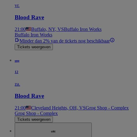
vr.
Blood Rave
21:00
Buffalo, NY, VS
Buffalo Iron Works
Buffalo Iron Works
Minder dan 2% van de tickets nog beschikbaar
Tickets weergeven
sep
12
za.
Blood Rave
21:00
Cleveland Heights, OH, VS
Grog Shop - Complex
Grog Shop - Complex
Tickets weergeven
okt