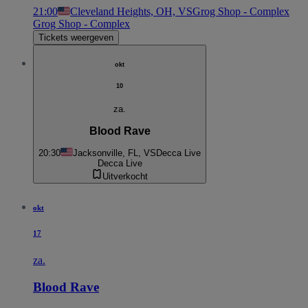
21:00
Cleveland Heights, OH, VS
Grog Shop - Complex
Grog Shop - Complex
Tickets weergeven
okt
10
za.
Blood Rave
20:30
Jacksonville, FL, VS
Decca Live
Decca Live
Uitverkocht
okt
17
za.
Blood Rave