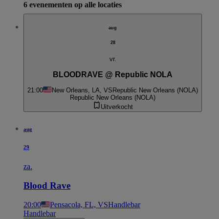
6 evenementen op alle locaties
aug
28
vr.
BLOODRAVE @ Republic NOLA
21:00
New Orleans, LA, VS
Republic New Orleans (NOLA)
Republic New Orleans (NOLA)
Uitverkocht
aug
29
za.
Blood Rave
20:00
Pensacola, FL, VS
Handlebar
Handlebar