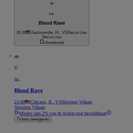
10
za.
Blood Rave
20:30
Jacksonville, FL, VS
Decca Live
Decca Live
Uitverkocht
okt
17
za.
Blood Rave
21:00
Chicago, IL, VS
Sleeping Village
Sleeping Village
Minder dan 2% van de tickets nog beschikbaar
Tickets weergeven