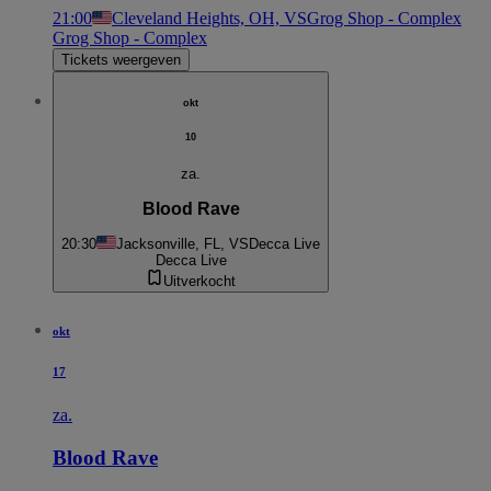
21:00
Cleveland Heights, OH, VS
Grog Shop - Complex
Grog Shop - Complex
Tickets weergeven
okt
10
za.
Blood Rave
20:30
Jacksonville, FL, VS
Decca Live
Decca Live
Uitverkocht
okt
17
za.
Blood Rave