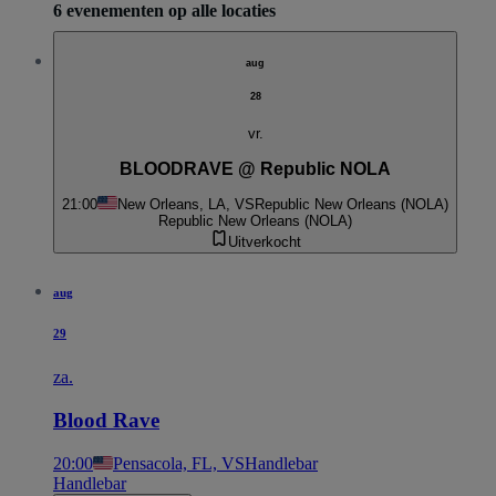
6 evenementen op alle locaties
aug
28
vr.
BLOODRAVE @ Republic NOLA
21:00
New Orleans, LA, VS
Republic New Orleans (NOLA)
Republic New Orleans (NOLA)
Uitverkocht
aug
29
za.
Blood Rave
20:00
Pensacola, FL, VS
Handlebar
Handlebar