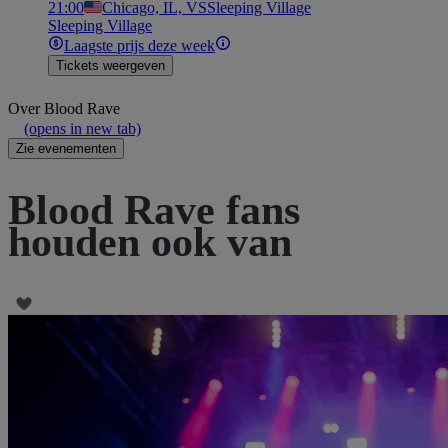
21:00
Chicago, IL, VS
Sleeping Village
Sleeping Village
Laagste prijs deze week
Tickets weergeven
Over
Blood Rave
(opens in new tab)
Zie evenementen
Blood Rave fans
houden ook van