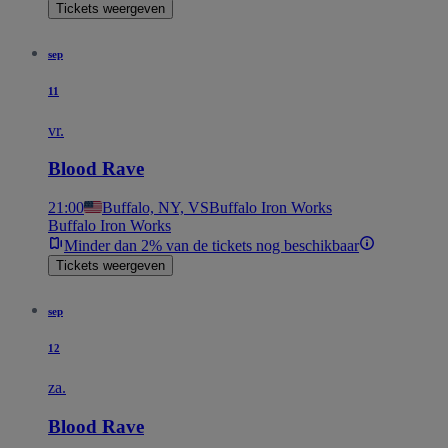
Tickets weergeven
sep
11
vr.
Blood Rave
21:00
Buffalo, NY, VS
Buffalo Iron Works
Buffalo Iron Works
Minder dan 2% van de tickets nog beschikbaar
Tickets weergeven
sep
12
za.
Blood Rave