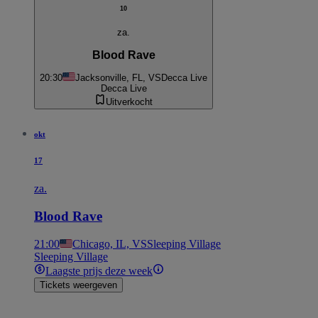
10
za.
Blood Rave
20:30
Jacksonville, FL, VS
Decca Live
Decca Live
Uitverkocht
okt
17
za.
Blood Rave
21:00
Chicago, IL, VS
Sleeping Village
Sleeping Village
Laagste prijs deze week
Tickets weergeven