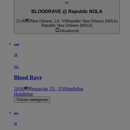
vr.
BLOODRAVE @ Republic NOLA
21:00
New Orleans, LA, VS
Republic New Orleans (NOLA)
Republic New Orleans (NOLA)
Uitverkocht
aug
29
za.
Blood Rave
20:00
Pensacola, FL, VS
Handlebar
Handlebar
Tickets weergeven
sep
11