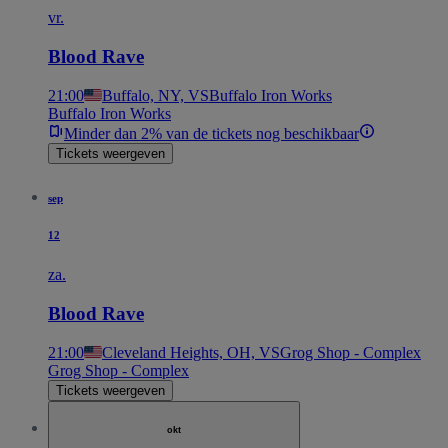
vr.
Blood Rave
21:00
Buffalo, NY, VS
Buffalo Iron Works
Buffalo Iron Works
Minder dan 2% van de tickets nog beschikbaar
Tickets weergeven
sep
12
za.
Blood Rave
21:00
Cleveland Heights, OH, VS
Grog Shop - Complex
Grog Shop - Complex
Tickets weergeven
okt