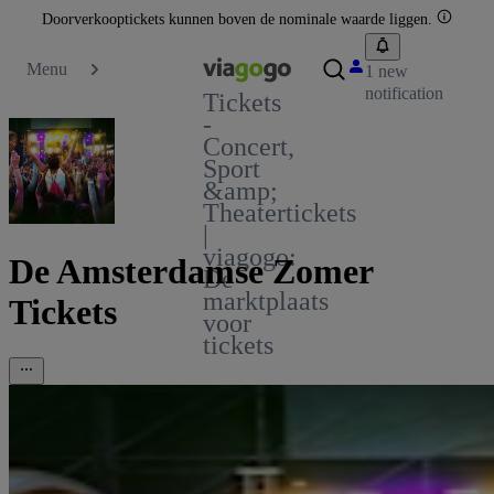
Doorverkooptickets kunnen boven de nominale waarde liggen.
Menu
1 new
notification
Tickets
-
Concert,
Sport
&amp;
Theatertickets
|
viagogo:
De Amsterdamse Zomer
De
marktplaats
Tickets
voor
tickets