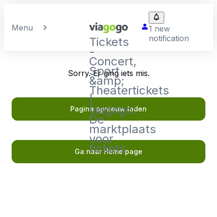
Menu
1 new
notification
Tickets
-
Concert,
Sport
Sorry. Er ging iets mis.
&amp;
Theatertickets
|
viagogo:
Pagina opnieuw laden
De
marktplaats
voor
tickets
Ga naar Home page