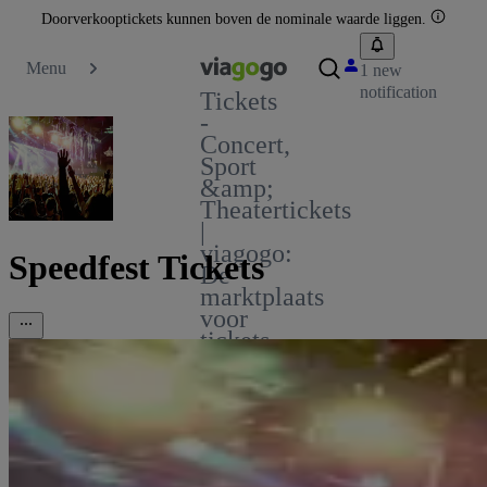
Doorverkooptickets kunnen boven de nominale waarde liggen.
Menu
1 new
notification
Tickets
-
Concert,
Sport
&amp;
Theatertickets
|
viagogo:
Speedfest Tickets
De
marktplaats
voor
tickets