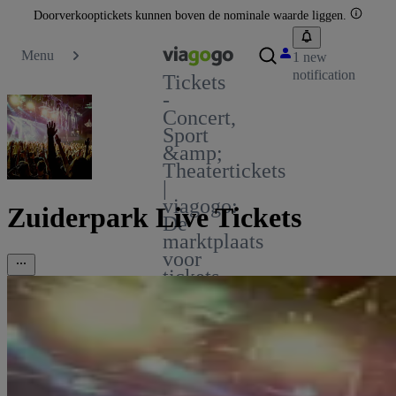
Doorverkooptickets kunnen boven de nominale waarde liggen.
Menu
1 new
notification
Tickets
-
Concert,
Sport
&amp;
Theatertickets
|
viagogo:
Zuiderpark Live Tickets
De
marktplaats
voor
tickets