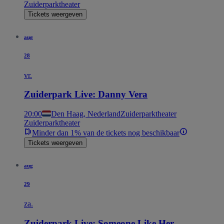
Zuiderparktheater
Tickets weergeven
aug
28
vr.
Zuiderpark Live: Danny Vera
20:00
Den Haag, Nederland
Zuiderparktheater
Zuiderparktheater
Minder dan 1% van de tickets nog beschikbaar
Tickets weergeven
aug
29
za.
Zuiderpark Live: Someone Like Her