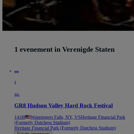
1 evenement in Verenigde Staten
sep
5
za.
GR8 Hudson Valley Hard Rock Festival
14:00
Wappingers Falls, NY, VS
Heritage Financial Park
(Formerly Dutchess Stadium)
Heritage Financial Park (Formerly Dutchess Stadium)
Tickets weergeven