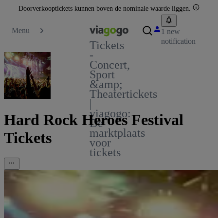
Doorverkooptickets kunnen boven de nominale waarde liggen.
Menu
1 new
notification
Tickets
-
Concert,
Sport
&amp;
Theatertickets
|
viagogo:
Hard Rock Heroes Festival
De
marktplaats
Tickets
voor
tickets