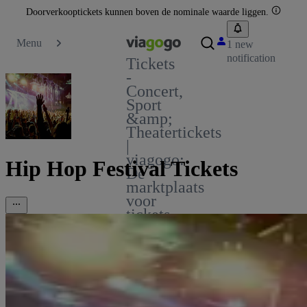
Doorverkooptickets kunnen boven de nominale waarde liggen.
Menu
1 new
notification
Tickets
-
Concert,
Sport
&amp;
Theatertickets
|
viagogo:
Hip Hop Festival Tickets
De
marktplaats
voor
tickets