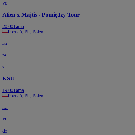
vr.
Alien x Majtis - Pomiędzy Tour
20:00
Tama
Poznań, PL, Polen
okt
24
za.
KSU
19:00
Tama
Poznań, PL, Polen
nov
19
do.