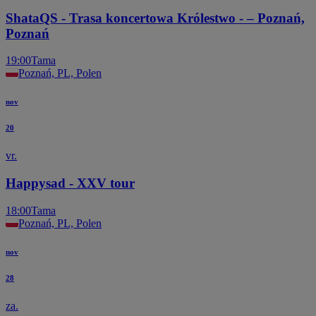
ShataQS - Trasa koncertowa Królestwo - – Poznań,
Poznań
19:00
Tama
Poznań, PL, Polen
nov
20
vr.
Happysad - XXV tour
18:00
Tama
Poznań, PL, Polen
nov
28
za.