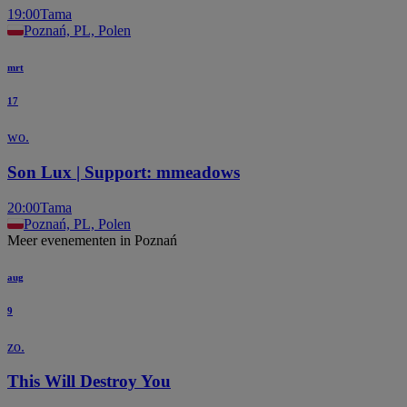
19:00
Tama
Poznań, PL, Polen
mrt
17
wo.
Son Lux | Support: mmeadows
20:00
Tama
Poznań, PL, Polen
Meer evenementen in Poznań
aug
9
zo.
This Will Destroy You