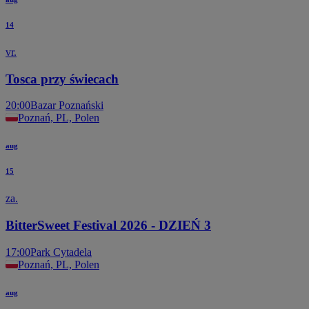
14
vr.
Tosca przy świecach
20:00
Bazar Poznański
Poznań, PL, Polen
aug
15
za.
BitterSweet Festival 2026 - DZIEŃ 3
17:00
Park Cytadela
Poznań, PL, Polen
aug