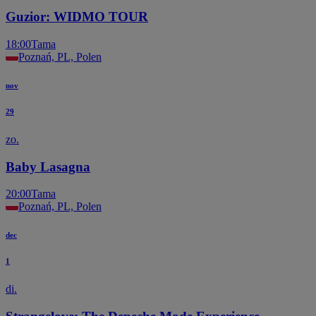
Guzior: WIDMO TOUR
18:00
Tama
Poznań, PL, Polen
nov
29
zo.
Baby Lasagna
20:00
Tama
Poznań, PL, Polen
dec
1
di.