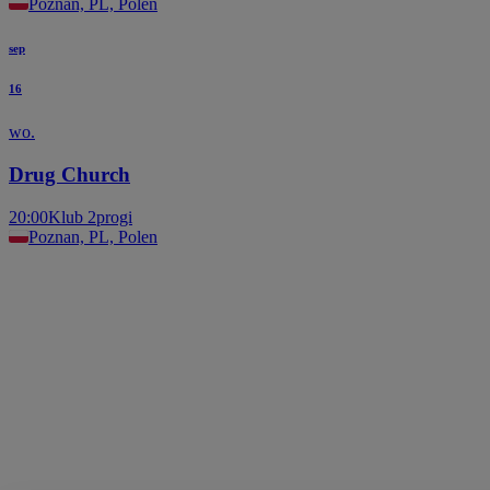
Poznan, PL, Polen
sep
16
wo.
Drug Church
20:00
Klub 2progi
Poznan, PL, Polen