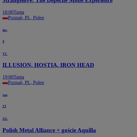
Strangelove: The Depeche Mode Experience
18:00
Tama
Poznań, PL, Polen
dec
4
vr.
ILLUSION, HOSTIA, IRON HEAD
19:00
Tama
Poznań, PL, Polen
jan
23
za.
Polish Metal Alliance + goście Aquilla