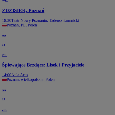
wo.
ZDZISIEK, Poznań
18:30
Teatr Nowy Poznaniu, Tadeusz Łomnicki
Poznan, PL, Polen
sep
12
za.
Śpiewające Brzdące: Lisek i Przyjaciele
14:00
Aula Artis
Poznan, wielkopolskie, Polen
sep
12
za.