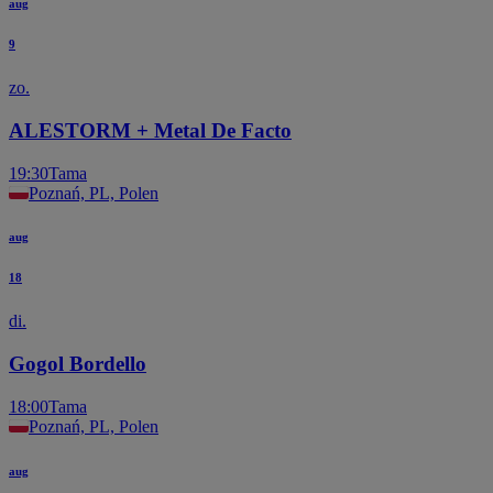
aug
9
zo.
ALESTORM + Metal De Facto
19:30
Tama
Poznań, PL, Polen
aug
18
di.
Gogol Bordello
18:00
Tama
Poznań, PL, Polen
aug