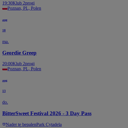
19:30
Klub 2progi
Poznan, PL, Polen
aug
10
ma.
Geordie Greep
20:00
Klub 2progi
Poznan, PL, Polen
aug
13
do.
BitterSweet Festival 2026 - 3 Day Pass
Nader te bepalen
Park Cytadela