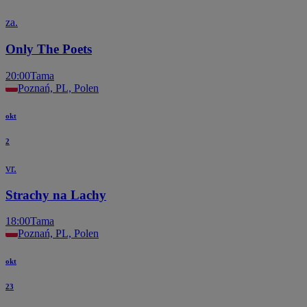
za.
Only The Poets
20:00
Tama
Poznań, PL, Polen
okt
2
vr.
Strachy na Lachy
18:00
Tama
Poznań, PL, Polen
okt
23