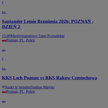
5
za.
Santander Letnie Brzmienia 2026: POZNAŃ -
DZIEŃ 2
15:00
Międzynarodowe Targi Poznańskie
Poznan, PL, Polen
sep
5
za.
KKS Lech Poznan vs RKS Rakow Czestochowa
Nader te bepalen
Stadion Miejski
Poznań, PL, Polen
sep