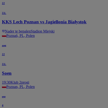
22
za.
KKS Lech Poznan vs Jagiellonia Białystok
Nader te bepalen
Stadion Miejski
Poznań, PL, Polen
aug
22
za.
Soen
19:30
Klub 2progi
Poznan, PL, Polen
sep
4