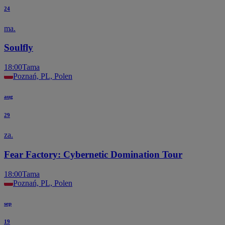
24
ma.
Soulfly
18:00
Tama
Poznań, PL, Polen
aug
29
za.
Fear Factory: Cybernetic Domination Tour
18:00
Tama
Poznań, PL, Polen
sep
19