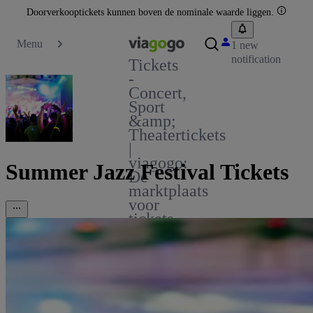
Doorverkooptickets kunnen boven de nominale waarde liggen.
Menu
1 new
notification
Tickets
-
Concert,
Sport
&amp;
Theatertickets
|
viagogo:
Summer Jazz Festival Tickets
De
marktplaats
voor
tickets