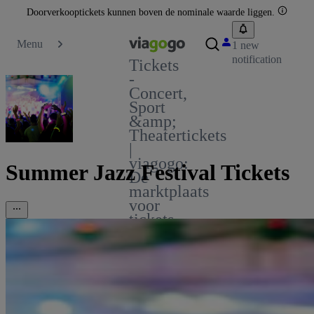
Doorverkooptickets kunnen boven de nominale waarde liggen.
Menu
1 new
notification
Tickets
-
Concert,
Sport
&amp;
Theatertickets
|
viagogo:
Summer Jazz Festival Tickets
De
marktplaats
voor
tickets