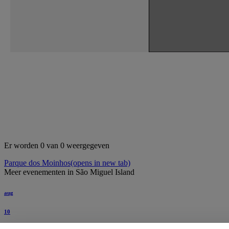
Zoek in dit gebied
Er worden 0 van 0 weergegeven
Parque dos Moinhos
(opens in new tab)
Meer evenementen in São Miguel Island
aug
10