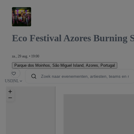
Eco Festival Azores Burning
za., 29 aug. • 19:00
Parque dos Moinhos
,
São Miguel Island, Azores, Portugal
oriet
USD
NL