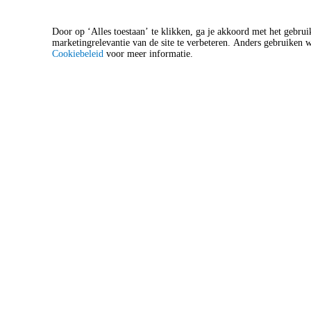
ma.
Santa Clara vs Nacional
Door op ‘Alles toestaan’ te klikken, ga je akkoord met het gebrui
marketingrelevantie van de site te verbeteren. Anders gebruiken w
Cookiebeleid
voor meer informatie.
19:15
Estádio de São Miguel
Ponta Delgada, PT, Portugal
aug
22
za.
Samurai Championship
18:00
Parque de Leilões
Azores, Azores, Portugal
nov
22
zo.