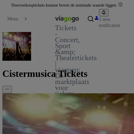
Doorverkooptickets kunnen boven de nominale waarde liggen.
Menu
1 new
notification
Tickets
-
Concert,
Sport
&amp;
Theatertickets
|
viagogo:
Cistermusica Tickets
De
marktplaats
voor
tickets