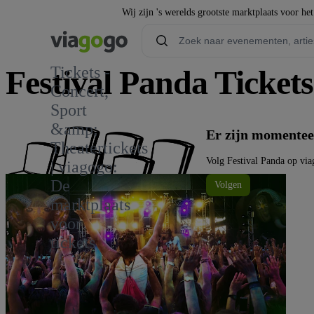
Wij zijn 's werelds grootste marktplaats voor he
Tickets -
Festival Panda Tickets
Concert,
Sport
1
&amp;
Er zijn momentee
Theatertickets
Volg Festival Panda op vi
| viagogo:
De
Volgen
marktplaats
voor
tickets