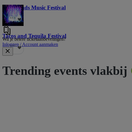
Lost Lands Music Festival
121
Tacos and Tequila Festival
Wil je betere ticketaanbevelingen?
Inloggen / Account aanmaken
691
Trending events vlakbij