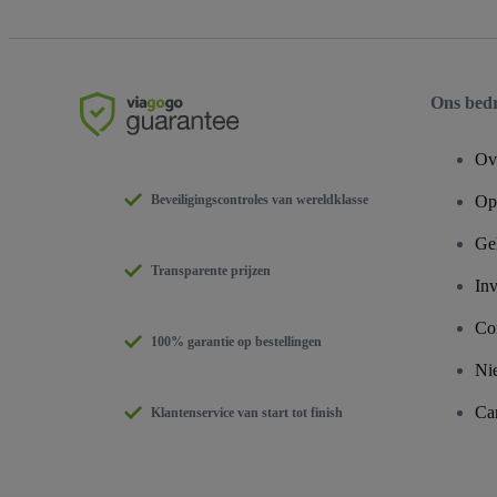
Ons bedr
Ov
Beveiligingscontroles van wereldklasse
Ope
Ge
Transparente prijzen
Inv
Co
100% garantie op bestellingen
Ni
Car
Klantenservice van start tot finish