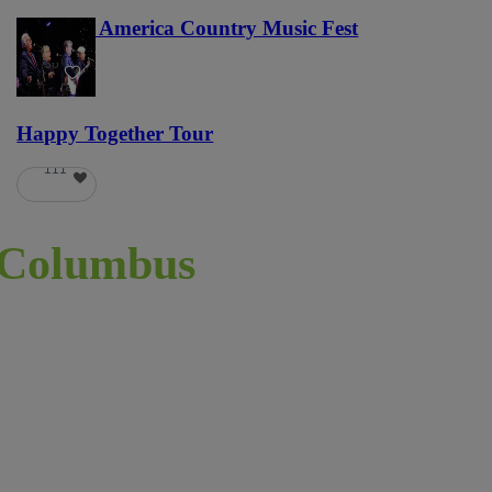
Voices of America Country Music Fest
36
Happy Together Tour
111
Columbus