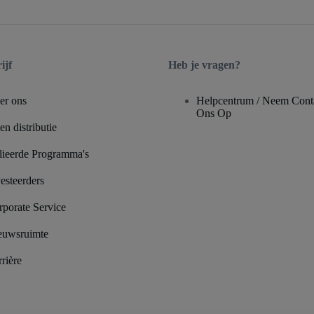
ijf
Heb je vragen?
er ons
Helpcentrum / Neem Cont
Ons Op
n distributie
lieerde Programma's
esteerders
rporate Service
euwsruimte
rière