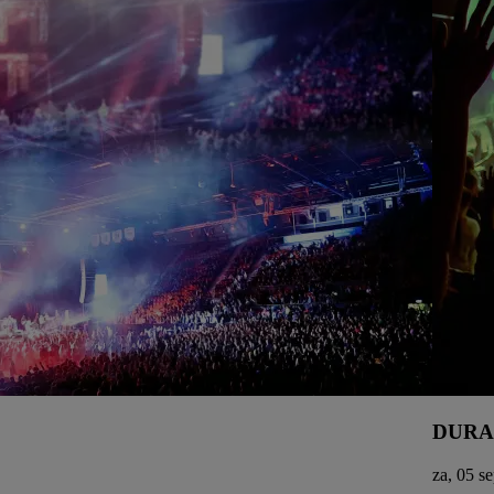
DURA
za, 05 s