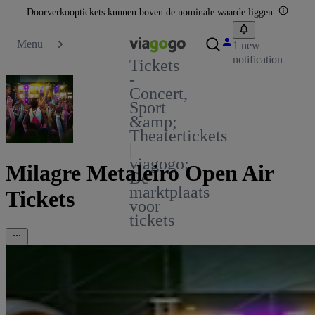
Doorverkooptickets kunnen boven de nominale waarde liggen.
Menu
1 new
notification
Tickets
-
Concert,
Sport
&amp;
Theatertickets
|
viagogo:
Milagre Metaleiro Open Air
De
marktplaats
Tickets
voor
tickets