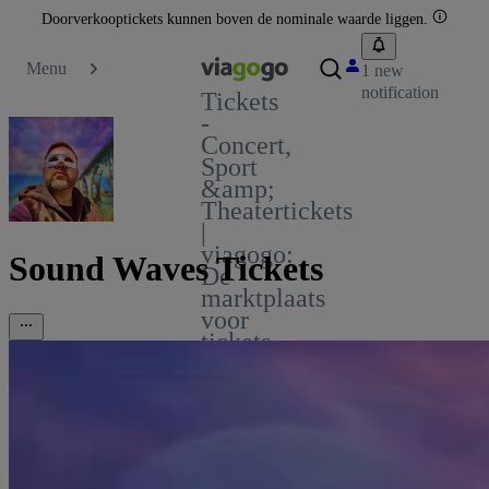
Doorverkooptickets kunnen boven de nominale waarde liggen.
Menu
1 new
notification
Tickets
-
Concert,
Sport
&amp;
Theatertickets
|
viagogo:
Sound Waves Tickets
De
marktplaats
voor
tickets