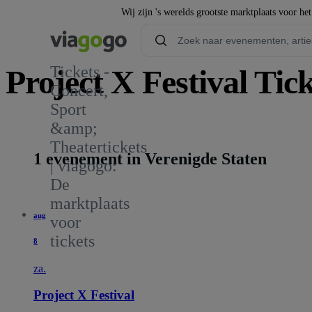
Wij zijn 's werelds grootste marktplaats voor he
Tickets -
Project X Festival Tic
Concert,
Sport
&amp;
Theatertickets
1 evenement in Verenigde Staten
| viagogo:
De
marktplaats
aug
voor
tickets
8
za.
Project X Festival