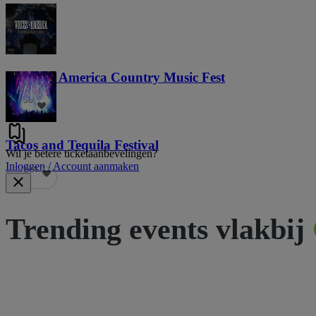
Voices of America Country Music Fest
36
Tacos and Tequila Festival
Wil je betere ticketaanbevelingen?
Inloggen / Account aanmaken
689
Trending events vlakbij