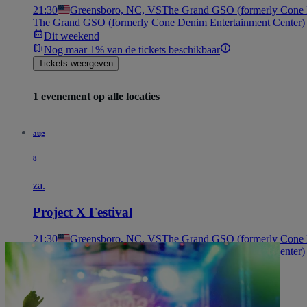
21:30
Greensboro, NC, VS
The Grand GSO (formerly Cone 
The Grand GSO (formerly Cone Denim Entertainment Center)
Dit weekend
Nog maar 1% van de tickets beschikbaar
Tickets weergeven
1 evenement op alle locaties
aug
8
za.
Project X Festival
21:30
Greensboro, NC, VS
The Grand GSO (formerly Cone 
The Grand GSO (formerly Cone Denim Entertainment Center)
Dit weekend
Nog maar 1% van de tickets beschikbaar
Tickets weergeven