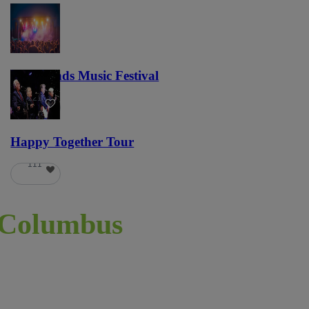
Lost Lands Music Festival
121
Happy Together Tour
111
Columbus