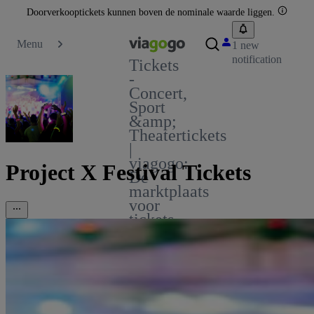
Doorverkooptickets kunnen boven de nominale waarde liggen.
Menu
1 new
notification
Tickets
-
Concert,
Sport
&amp;
Theatertickets
|
viagogo:
Project X Festival Tickets
De
marktplaats
voor
tickets