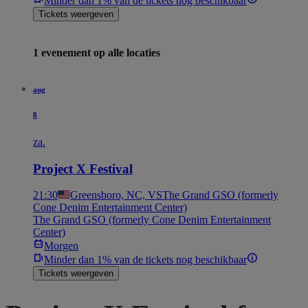
Minder dan 1% van de tickets nog beschikbaar
Tickets weergeven
1 evenement op alle locaties
aug
8
za.
Project X Festival
21:30
Greensboro, NC, VS
The Grand GSO (formerly
Cone Denim Entertainment Center)
The Grand GSO (formerly Cone Denim Entertainment
Center)
Morgen
Minder dan 1% van de tickets nog beschikbaar
Tickets weergeven