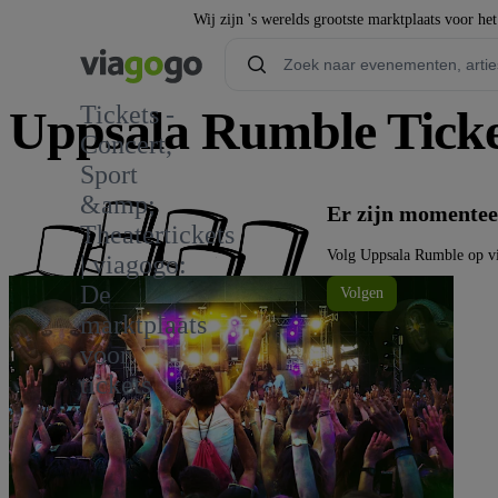
Wij zijn 's werelds grootste marktplaats voor he
Tickets -
Uppsala Rumble Ticke
Concert,
Sport
1
&amp;
Er zijn momentee
Theatertickets
Volg Uppsala Rumble op v
| viagogo:
De
Volgen
marktplaats
voor
tickets