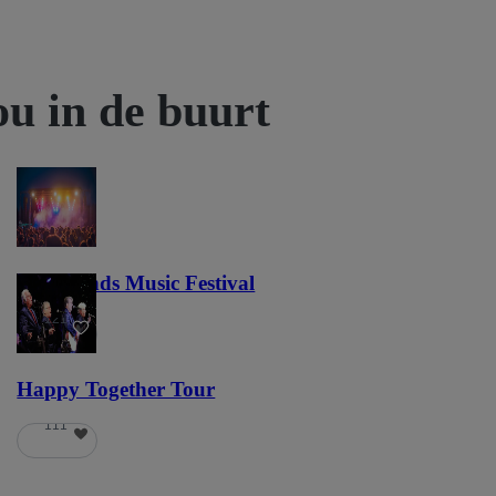
ou in de buurt
Lost Lands Music Festival
121
Happy Together Tour
111