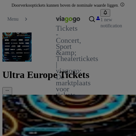
Doorverkooptickets kunnen boven de nominale waarde liggen.
Menu
1 new
notification
Tickets
-
Concert,
Sport
&amp;
Theatertickets
|
viagogo:
Ultra Europe Tickets
De
marktplaats
voor
tickets