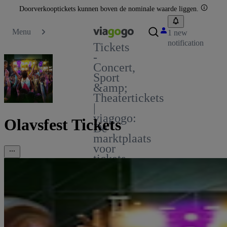
Doorverkooptickets kunnen boven de nominale waarde liggen.
Menu
1 new
notification
Tickets
-
Concert,
Sport
&amp;
Theatertickets
|
viagogo:
Olavsfest Tickets
De
marktplaats
voor
tickets