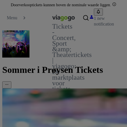
Doorverkooptickets kunnen boven de nominale waarde liggen.
Menu
1 new
notification
Tickets
-
Concert,
Sport
&amp;
Theatertickets
|
viagogo:
Sommer i Prøysen Tickets
De
marktplaats
voor
tickets