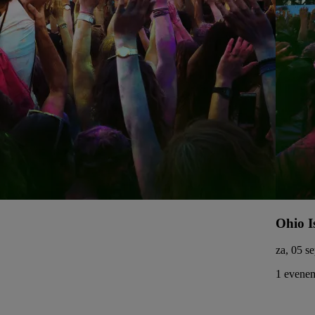
Ohio I
za, 05 se
1 evenem