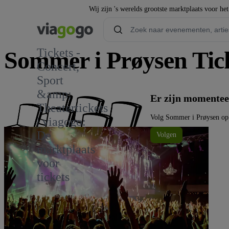
Wij zijn 's werelds grootste marktplaats voor he
Tickets -
Sommer i Prøysen Tic
Concert,
Sport
&amp;
Er zijn momentee
Theatertickets
Volg Sommer i Prøysen op
| viagogo:
De
Volgen
marktplaats
voor
tickets