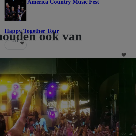
Voices of America Country Music Fest
36
Happy Together Tour
houden ook van
111