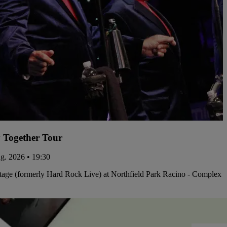
 Together Tour
ug. 2026 • 19:30
tage (formerly Hard Rock Live) at Northfield Park Racino - Complex