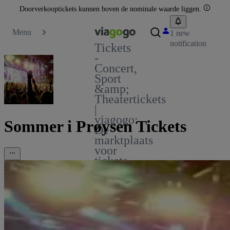
Doorverkooptickets kunnen boven de nominale waarde liggen.
Menu
1 new
notification
Tickets
-
Concert,
Sport
&amp;
Theatertickets
|
viagogo:
Sommer i Prøysen Tickets
De
marktplaats
voor
tickets