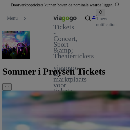
Doorverkooptickets kunnen boven de nominale waarde liggen.
Menu
1 new
notification
Tickets
-
Concert,
Sport
&amp;
Theatertickets
|
viagogo:
Sommer i Prøysen Tickets
De
marktplaats
voor
tickets