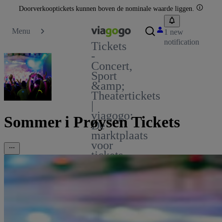
Doorverkooptickets kunnen boven de nominale waarde liggen.
Menu
1 new
notification
Tickets
-
Concert,
Sport
&amp;
Theatertickets
|
viagogo:
Sommer i Prøysen Tickets
De
marktplaats
voor
tickets