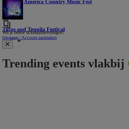
Voices of America Country Music Fest
36
Tacos and Tequila Festival
Wil je betere ticketaanbevelingen?
Inloggen / Account aanmaken
686
Trending events vlakbij