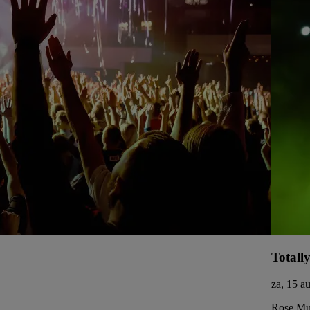
Totall
za, 15 a
Rose Mus