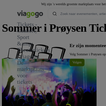
Wij zijn 's werelds grootste marktplaats voor he
Tickets -
Sommer i Prøysen Tic
Concert,
Sport
&amp;
Er zijn momentee
Theatertickets
Volg Sommer i Prøysen op
| viagogo:
De
Volgen
marktplaats
voor
tickets