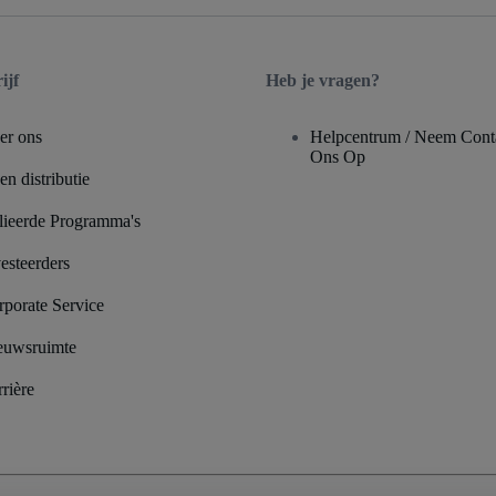
ijf
Heb je vragen?
er ons
Helpcentrum / Neem Cont
Ons Op
n distributie
lieerde Programma's
esteerders
rporate Service
euwsruimte
rière