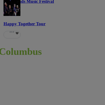
Lost Lands Music Festival
121
Happy Together Tour
111
Columbus