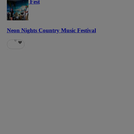
Haunted Fest
58
Neon Nights Country Music Festival
6