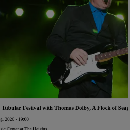
y Tubular Festival with Thomas Dolby, A Flock of Sea
ug. 2026 • 19:00
ic Center at The Heights