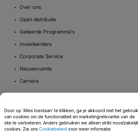
Over ons
Open distributie
Gelieerde Programma's
Investeerders
Corporate Service
Nieuwsruimte
Carrière
Heb je vragen?
Door op ‘Alles toestaan’ te klikken, ga je akkoord met het gebrui
van cookies om de functionaliteit en marketingrelevantie van de
Helpcentrum / Neem Contact Met Ons Op
site te verbeteren. Anders gebruiken we alleen strikt noodzakelij
cookies. Zie ons
Cookiebeleid
voor meer informatie.