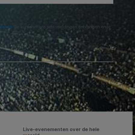
beleid
. Je kunt van ons sms-meldingen ontvangen en je
Live-evenementen over de hele