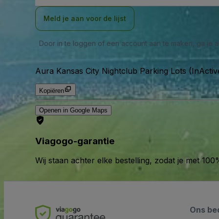
Meld je aan voor de lijst
Door in te loggen of een account aan te maken, ga je
Aura Kansas City Nightclub Parking Lots (InActiv
Kopiëren
Openen in Google Maps
Viagogo-garantie
Wij staan achter elke bestelling, zodat je met 1
Ons bed