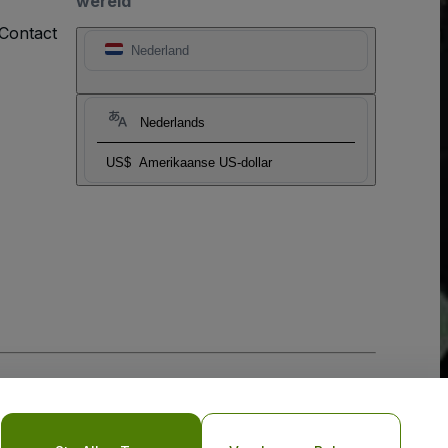
wereld
Contact
Nederland
Nederlands
US$
Amerikaanse US-dollar
biel