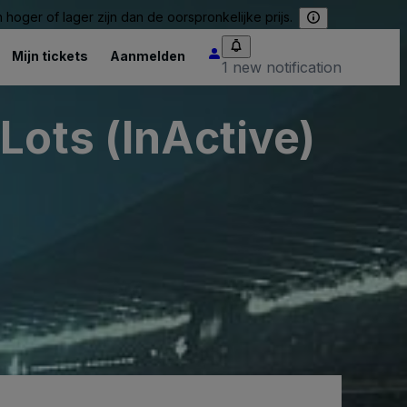
hoger of lager zijn dan de oorspronkelijke prijs.
Mijn tickets
Aanmelden
1 new notification
Lots (InActive)