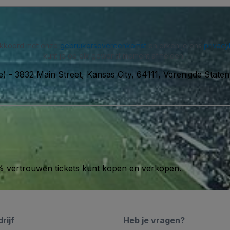
 akkoord met onze
gebruikersovereenkomst
en erken je ons
privacy
kunt je op elk gewenst moment afmelden.
e)
-
3832 Main Street, Kansas City, 64111, Verenigde Staten
00% vertrouwen tickets kunt kopen en verkopen.
rijf
Heb je vragen?