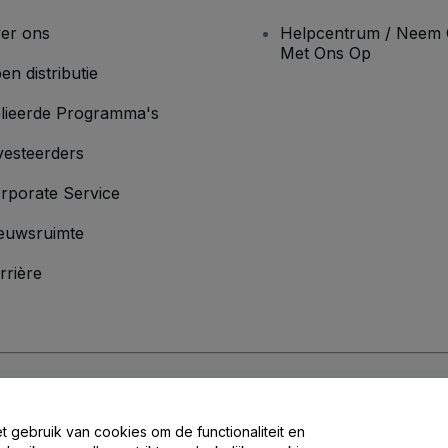
er ons
Helpcentrum / Neem 
Met Ons Op
en distributie
lieerde Programma's
vesteerders
rporate Service
euwsruimte
rrière
oorwaarden
en
Privacybeleid
en het
cookiebeleid
en
privacybeleid voor mo
et gebruik van cookies om de functionaliteit en