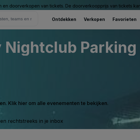
n en doorverkopen van tickets. De doorverkoopprijs van tickets kan 
Ontdekken
Verkopen
Favorieten
 Nightclub Parking 
en. Klik hier om alle evenementen te bekijken.
n rechtstreeks in je inbox