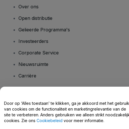
Over ons
Open distributie
Gelieerde Programma's
Investeerders
Corporate Service
Nieuwsruimte
Carrière
Heb je vragen?
Door op ‘Alles toestaan’ te klikken, ga je akkoord met het gebrui
van cookies om de functionaliteit en marketingrelevantie van de
Helpcentrum / Neem Contact Met Ons Op
site te verbeteren. Anders gebruiken we alleen strikt noodzakelij
cookies. Zie ons
Cookiebeleid
voor meer informatie.