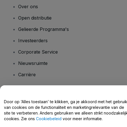
Over ons
Open distributie
Gelieerde Programma's
Investeerders
Corporate Service
Nieuwsruimte
Carrière
Heb je vragen?
Door op ‘Alles toestaan’ te klikken, ga je akkoord met het gebrui
van cookies om de functionaliteit en marketingrelevantie van de
Helpcentrum / Neem Contact Met Ons Op
site te verbeteren. Anders gebruiken we alleen strikt noodzakelij
cookies. Zie ons
Cookiebeleid
voor meer informatie.