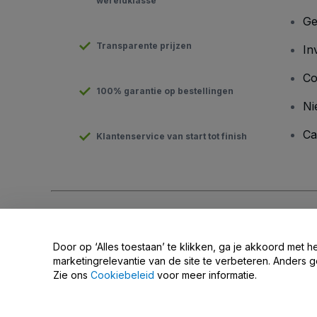
wereldklasse
Ge
Transparente prijzen
In
Co
100% garantie op bestellingen
Ni
Ca
Klantenservice van start tot finish
Copyright © viagogo GmbH 2026
Bedrijfsgegevens
Door deze website te gebruiken, accepteer je de
Algemene v
Door op ‘Alles toestaan’ te klikken, ga je akkoord met h
Deel mijn persoonsgegevens niet / Uw privacykeuzes
marketingrelevantie van de site te verbeteren. Anders g
Zie ons
Cookiebeleid
voor meer informatie.