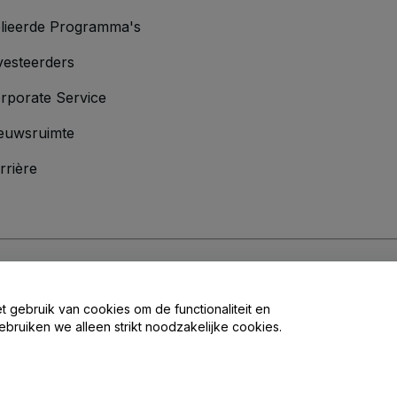
lieerde Programma's
vesteerders
rporate Service
euwsruimte
rrière
oorwaarden
en
Privacybeleid
en het
cookiebeleid
en
privacybeleid voor mo
et gebruik van cookies om de functionaliteit en
ebruiken we alleen strikt noodzakelijke cookies.