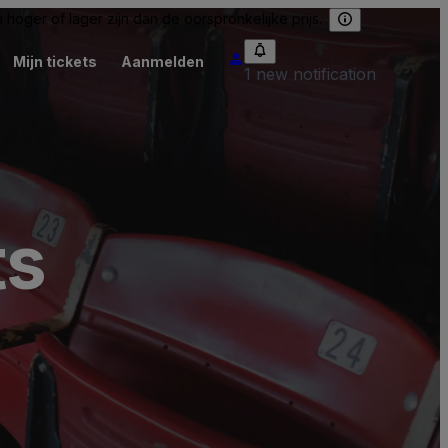
hoger of lager zijn dan de oorspronkelijke prijs.
Mijn tickets
Aanmelden
1 new notification
ts