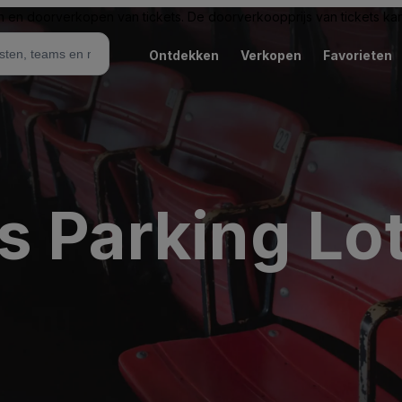
n en doorverkopen van tickets. De doorverkoopprijs van tickets kan 
Ontdekken
Verkopen
Favorieten
s Parking Lo