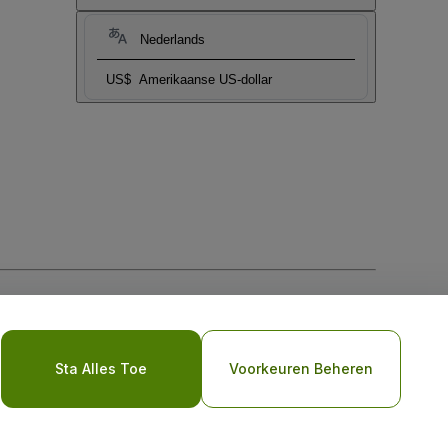
Nederlands
US$
Amerikaanse US-dollar
biel
Sta Alles Toe
Voorkeuren Beheren