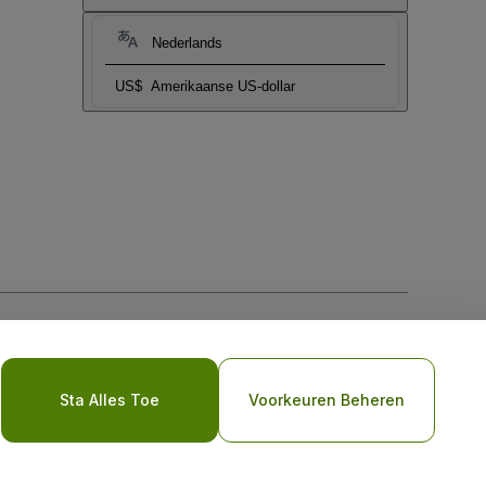
Nederlands
US$
Amerikaanse US-dollar
biel
Sta Alles Toe
Voorkeuren Beheren