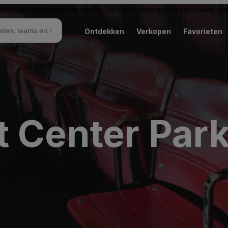
n en doorverkopen van tickets. De doorverkoopprijs van tickets kan 
Ontdekken
Verkopen
Favorieten
 Center Park