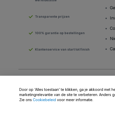
wereldklasse
Ge
Transparente prijzen
In
Co
100% garantie op bestellingen
Ni
Ca
Klantenservice van start tot finish
Copyright © viagogo GmbH 2026
Bedrijfsgegevens
Door deze website te gebruiken, accepteer je de
Algemene v
Door op ‘Alles toestaan’ te klikken, ga je akkoord met h
Deel mijn persoonsgegevens niet / Uw privacykeuzes
marketingrelevantie van de site te verbeteren. Anders g
Zie ons
Cookiebeleid
voor meer informatie.