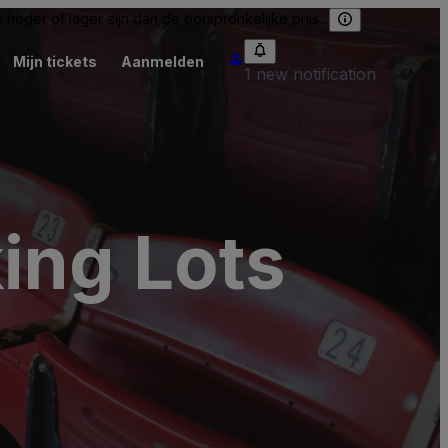
hoger of lager zijn dan de oorspronkelijke prijs.
Mijn tickets
Aanmelden
1 new notification
ing Lots