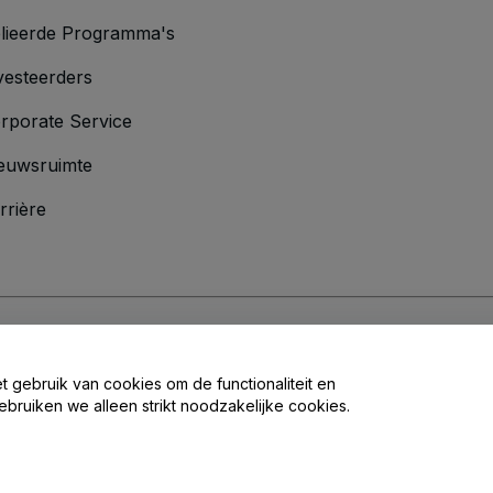
lieerde Programma's
vesteerders
rporate Service
euwsruimte
rrière
oorwaarden
en
Privacybeleid
en het
cookiebeleid
en
privacybeleid voor mo
et gebruik van cookies om de functionaliteit en
ebruiken we alleen strikt noodzakelijke cookies.