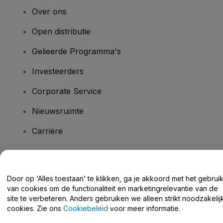
Over ons
Open distributie
Gelieerde Programma's
Investeerders
Corporate Service
Nieuwsruimte
Carrière
Heb je vragen?
Door op ‘Alles toestaan’ te klikken, ga je akkoord met het gebrui
van cookies om de functionaliteit en marketingrelevantie van de
Helpcentrum / Neem Contact Met Ons Op
site te verbeteren. Anders gebruiken we alleen strikt noodzakelij
cookies. Zie ons
Cookiebeleid
voor meer informatie.