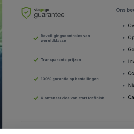
Ons bed
Ov
Beveiligingscontroles van
Op
wereldklasse
Ge
Transparente prijzen
In
Co
100% garantie op bestellingen
Ni
Ca
Klantenservice van start tot finish