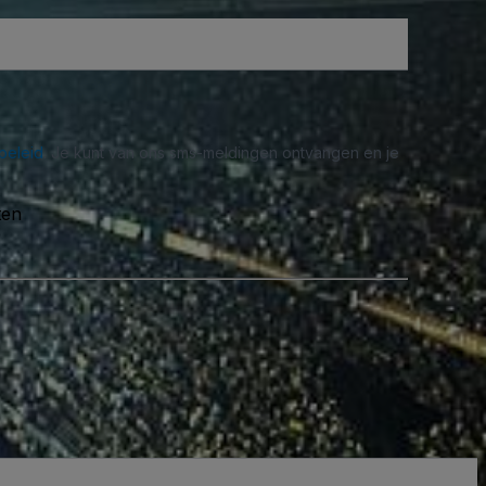
beleid
. Je kunt van ons sms-meldingen ontvangen en je
ten