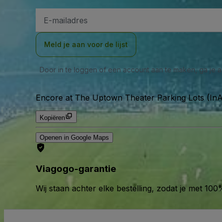
E-
mailadres
Meld je aan voor de lijst
Door in te loggen of een account aan te maken, ga je
Encore at The Uptown Theater Parking Lots (InA
Kopiëren
Openen in Google Maps
Viagogo-garantie
Wij staan achter elke bestelling, zodat je met 1