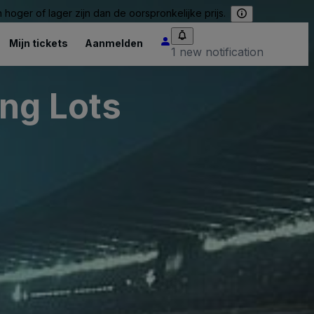
hoger of lager zijn dan de oorspronkelijke prijs.
Mijn tickets
Aanmelden
1 new notification
ng Lots