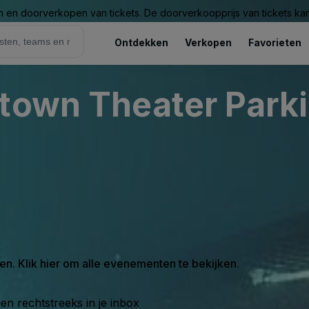
n en doorverkopen van tickets. De doorverkoopprijs van tickets kan 
Ontdekken
Verkopen
Favorieten
town Theater Parki
en. Klik hier om alle evenementen te bekijken.
n rechtstreeks in je inbox