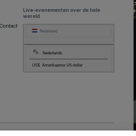
Live-evenementen over de hele
wereld
Contact
Nederland
Nederlands
US$
Amerikaanse US-dollar