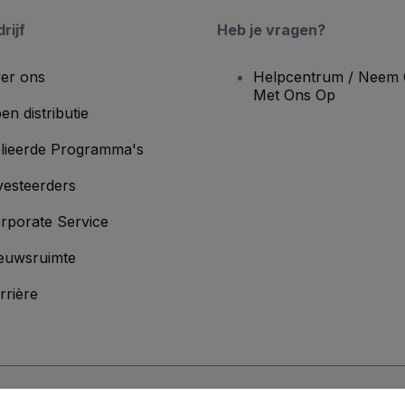
rijf
Heb je vragen?
er ons
Helpcentrum / Neem 
Met Ons Op
en distributie
lieerde Programma's
vesteerders
rporate Service
euwsruimte
rrière