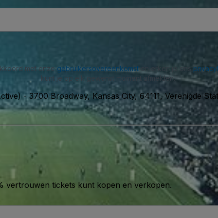
 akkoord met onze
gebruikersovereenkomst
en erken je ons
privacy
kunt je op elk gewenst moment afmelden.
ctive)
-
3700 Broadway, Kansas City, 64111, Verenigde Sta
00% vertrouwen tickets kunt kopen en verkopen.