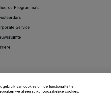
lieerde Programma's
vesteerders
rporate Service
euwsruimte
rrière
oorwaarden
en
Privacybeleid
en het
cookiebeleid
en
privacybeleid voor mo
et gebruik van cookies om de functionaliteit en
ebruiken we alleen strikt noodzakelijke cookies.