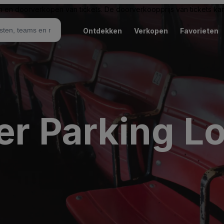
n en doorverkopen van tickets. De doorverkoopprijs van tickets kan 
Ontdekken
Verkopen
Favorieten
er Parking L