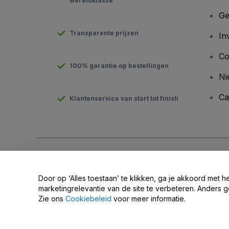
wereldklasse
Ge
Transparente prijzen
In
Co
100% garantie op bestellingen
Ni
Ca
Klantenservice van start tot finish
Copyright © viagogo GmbH 2026
Bedrijfsgegevens
Door deze website te gebruiken, accepteer je de
Algemene v
Door op ‘Alles toestaan’ te klikken, ga je akkoord met h
Do Not Share My Personal Information/Your Privacy Choices
marketingrelevantie van de site te verbeteren. Anders g
Zie ons
Cookiebeleid
voor meer informatie.