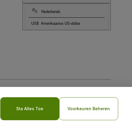
Nederlands
US$
Amerikaanse US-dollar
biel
Sta Alles Toe
Voorkeuren Beheren