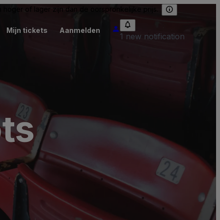
hoger of lager zijn dan de oorspronkelijke prijs.
Mijn tickets
Aanmelden
1 new notification
ots