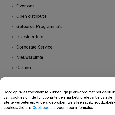
Over ons
Open distributie
Gelieerde Programma's
Investeerders
Corporate Service
Nieuwsruimte
Carrière
Heb je vragen?
Door op ‘Alles toestaan’ te klikken, ga je akkoord met het gebrui
van cookies om de functionaliteit en marketingrelevantie van de
Helpcentrum / Neem Contact Met Ons Op
site te verbeteren. Anders gebruiken we alleen strikt noodzakelij
cookies. Zie ons
Cookiebeleid
voor meer informatie.