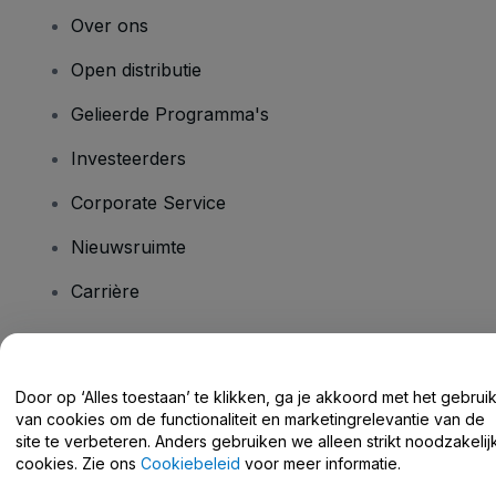
Over ons
Open distributie
Gelieerde Programma's
Investeerders
Corporate Service
Nieuwsruimte
Carrière
Heb je vragen?
Door op ‘Alles toestaan’ te klikken, ga je akkoord met het gebrui
van cookies om de functionaliteit en marketingrelevantie van de
Helpcentrum / Neem Contact Met Ons Op
site te verbeteren. Anders gebruiken we alleen strikt noodzakelij
cookies. Zie ons
Cookiebeleid
voor meer informatie.