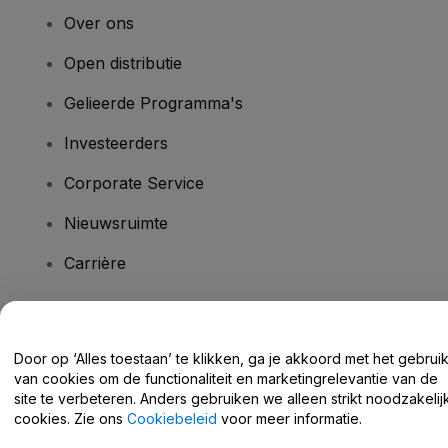
Over ons
Open distributie
Gelieerde Programma's
Investeerders
Corporate Service
Nieuwsruimte
Carrière
Heb je vragen?
Door op ‘Alles toestaan’ te klikken, ga je akkoord met het gebrui
van cookies om de functionaliteit en marketingrelevantie van de
Helpcentrum / Neem Contact Met Ons Op
site te verbeteren. Anders gebruiken we alleen strikt noodzakelij
cookies. Zie ons
Cookiebeleid
voor meer informatie.