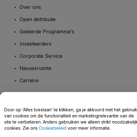
Over ons
Open distributie
Gelieerde Programma's
Investeerders
Corporate Service
Nieuwsruimte
Carrière
Heb je vragen?
Door op ‘Alles toestaan’ te klikken, ga je akkoord met het gebrui
van cookies om de functionaliteit en marketingrelevantie van de
Helpcentrum / Neem Contact Met Ons Op
site te verbeteren. Anders gebruiken we alleen strikt noodzakelij
cookies. Zie ons
Cookiebeleid
voor meer informatie.