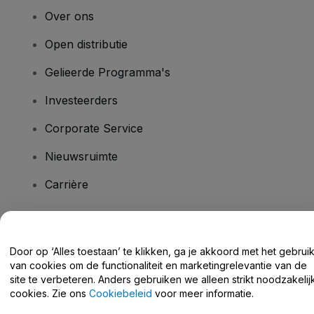
Over ons
Open distributie
Gelieerde Programma's
Investeerders
Corporate Service
Nieuwsruimte
Carrière
Heb je vragen?
Door op ‘Alles toestaan’ te klikken, ga je akkoord met het gebrui
van cookies om de functionaliteit en marketingrelevantie van de
Helpcentrum / Neem Contact Met Ons Op
site te verbeteren. Anders gebruiken we alleen strikt noodzakelij
cookies. Zie ons
Cookiebeleid
voor meer informatie.