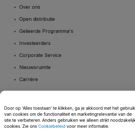
Over ons
Open distributie
Gelieerde Programma's
Investeerders
Corporate Service
Nieuwsruimte
Carrière
Heb je vragen?
Door op ‘Alles toestaan’ te klikken, ga je akkoord met het gebrui
van cookies om de functionaliteit en marketingrelevantie van de
Helpcentrum / Neem Contact Met Ons Op
site te verbeteren. Anders gebruiken we alleen strikt noodzakelij
cookies. Zie ons
Cookiebeleid
voor meer informatie.