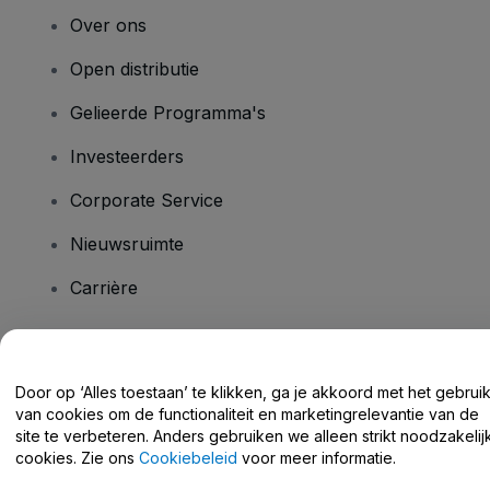
Over ons
Open distributie
Gelieerde Programma's
Investeerders
Corporate Service
Nieuwsruimte
Carrière
Heb je vragen?
Door op ‘Alles toestaan’ te klikken, ga je akkoord met het gebrui
van cookies om de functionaliteit en marketingrelevantie van de
Helpcentrum / Neem Contact Met Ons Op
site te verbeteren. Anders gebruiken we alleen strikt noodzakelij
cookies. Zie ons
Cookiebeleid
voor meer informatie.