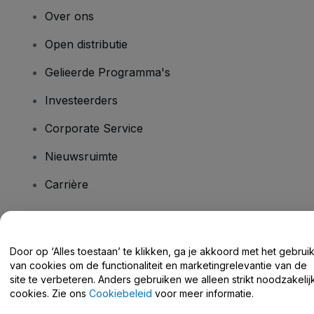
Over ons
Open distributie
Gelieerde Programma's
Investeerders
Corporate Service
Nieuwsruimte
Carrière
Heb je vragen?
Door op ‘Alles toestaan’ te klikken, ga je akkoord met het gebrui
van cookies om de functionaliteit en marketingrelevantie van de
Helpcentrum / Neem Contact Met Ons Op
site te verbeteren. Anders gebruiken we alleen strikt noodzakelij
cookies. Zie ons
Cookiebeleid
voor meer informatie.