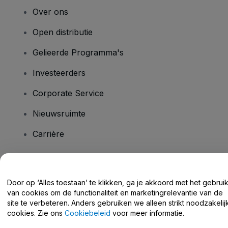
Over ons
Open distributie
Gelieerde Programma's
Investeerders
Corporate Service
Nieuwsruimte
Carrière
Heb je vragen?
Door op ‘Alles toestaan’ te klikken, ga je akkoord met het gebrui
van cookies om de functionaliteit en marketingrelevantie van de
Helpcentrum / Neem Contact Met Ons Op
site te verbeteren. Anders gebruiken we alleen strikt noodzakelij
cookies. Zie ons
Cookiebeleid
voor meer informatie.