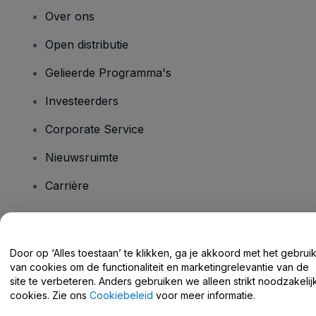
Over ons
Open distributie
Gelieerde Programma's
Investeerders
Corporate Service
Nieuwsruimte
Carrière
Heb je vragen?
Door op ‘Alles toestaan’ te klikken, ga je akkoord met het gebrui
van cookies om de functionaliteit en marketingrelevantie van de
Helpcentrum / Neem Contact Met Ons Op
site te verbeteren. Anders gebruiken we alleen strikt noodzakelij
cookies. Zie ons
Cookiebeleid
voor meer informatie.